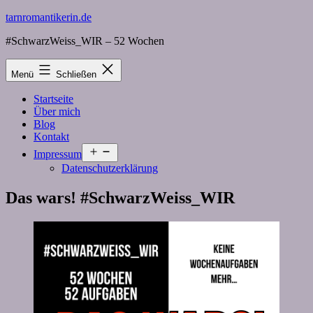
Zum
tarnromantikerin.de
Inhalt
#SchwarzWeiss_WIR – 52 Wochen
springen
Menü
Schließen
Startseite
Über mich
Blog
Kontakt
Menü
Impressum
öffnen
Datenschutzerklärung
Das wars! #SchwarzWeiss_WIR