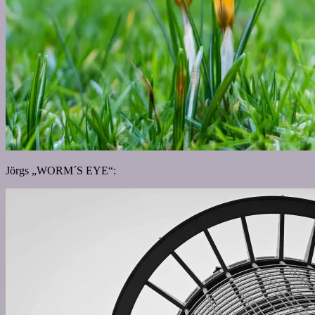
Jörgs „WORM´S EYE“: