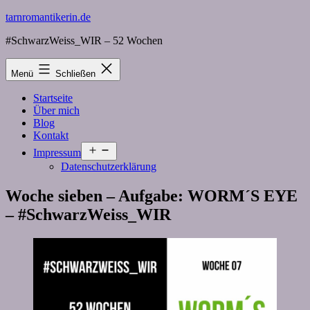
Zum
tarnromantikerin.de
Inhalt
#SchwarzWeiss_WIR – 52 Wochen
springen
Menü
Schließen
Startseite
Über mich
Blog
Kontakt
Menü
Impressum
öffnen
Datenschutzerklärung
Woche sieben – Aufgabe: WORM´S EYE
– #SchwarzWeiss_WIR