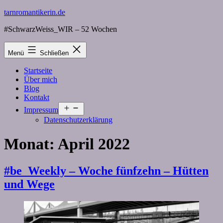
Zum
tarnromantikerin.de
Inhalt
#SchwarzWeiss_WIR – 52 Wochen
springen
Menü
Schließen
Startseite
Über mich
Blog
Kontakt
Menü
Impressum
öffnen
Datenschutzerklärung
Monat:
April 2022
#be_Weekly – Woche fünfzehn – Hütten
und Wege