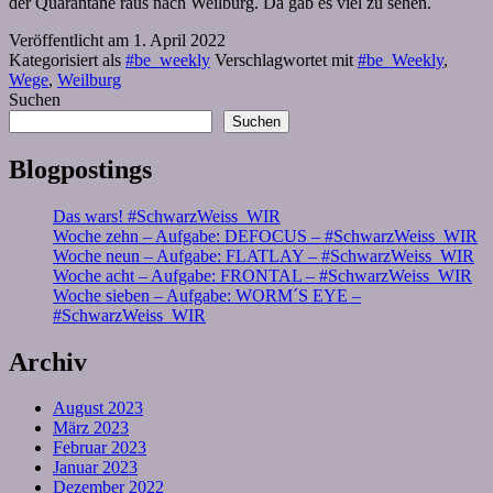
der Quarantäne raus nach Weilburg. Da gab es viel zu sehen.
Veröffentlicht am
1. April 2022
Kategorisiert als
#be_weekly
Verschlagwortet mit
#be_Weekly
,
Wege
,
Weilburg
Suchen
Suchen
Blogpostings
Das wars! #SchwarzWeiss_WIR
Woche zehn – Aufgabe: DEFOCUS – #SchwarzWeiss_WIR
Woche neun – Aufgabe: FLATLAY – #SchwarzWeiss_WIR
Woche acht – Aufgabe: FRONTAL – #SchwarzWeiss_WIR
Woche sieben – Aufgabe: WORM´S EYE –
#SchwarzWeiss_WIR
Archiv
August 2023
März 2023
Februar 2023
Januar 2023
Dezember 2022