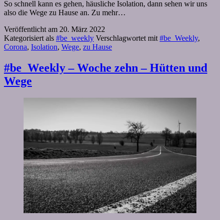
So schnell kann es gehen, häusliche Isolation, dann sehen wir uns
also die Wege zu Hause an. Zu mehr…
Veröffentlicht am
20. März 2022
Kategorisiert als
#be_weekly
Verschlagwortet mit
#be_Weekly
,
Corona
,
Isolation
,
Wege
,
zu Hause
#be_Weekly – Woche zehn – Hütten und
Wege