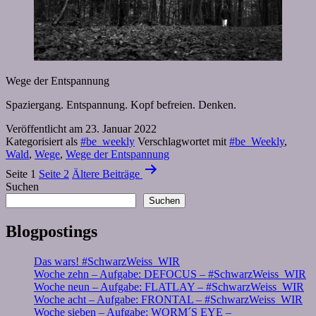
Wege der Entspannung
Spaziergang. Entspannung. Kopf befreien. Denken.
Veröffentlicht am
23. Januar 2022
Kategorisiert als
#be_weekly
Verschlagwortet mit
#be_Weekly
,
Wald
,
Wege
,
Wege der Entspannung
Seitennummerierung
Seite 1
Seite 2
Ältere
Beiträge
der
Suchen
Suchen
Beiträge
Blogpostings
Das wars! #SchwarzWeiss_WIR
Woche zehn – Aufgabe: DEFOCUS – #SchwarzWeiss_WIR
Woche neun – Aufgabe: FLATLAY – #SchwarzWeiss_WIR
Woche acht – Aufgabe: FRONTAL – #SchwarzWeiss_WIR
Woche sieben – Aufgabe: WORM´S EYE –