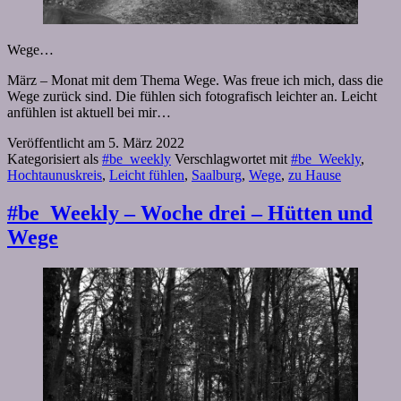
Wege…
März – Monat mit dem Thema Wege. Was freue ich mich, dass die
Wege zurück sind. Die fühlen sich fotografisch leichter an. Leicht
anfühlen ist aktuell bei mir…
Veröffentlicht am
5. März 2022
Kategorisiert als
#be_weekly
Verschlagwortet mit
#be_Weekly
,
Hochtaunuskreis
,
Leicht fühlen
,
Saalburg
,
Wege
,
zu Hause
#be_Weekly – Woche drei – Hütten und
Wege