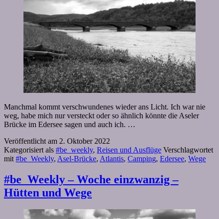
Manchmal kommt verschwundenes wieder ans Licht. Ich war nie
weg, habe mich nur versteckt oder so ähnlich könnte die Aseler
Brücke im Edersee sagen und auch ich. …
Veröffentlicht am
2. Oktober 2022
Kategorisiert als
#be_weekly
,
Reisen und Ausflüge
Verschlagwortet
mit
#be_Weekly
,
Asel-Brücke
,
Atlantis
,
Camping
,
Edersee
,
Wege
#be_Weekly – Woche einzwanzig –
Hütten und Wege