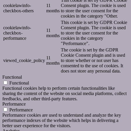
This cookie is set by GDPR Cookie
cookielawinfo-
11
Consent plugin. The cookie is used
checkbox-others
months
to store the user consent for the
cookies in the category "Other.
This cookie is set by GDPR Cookie
cookielawinfo-
Consent plugin. The cookie is used
11
checkbox-
to store the user consent for the
months
performance
cookies in the category
"Performance".
The cookie is set by the GDPR
Cookie Consent plugin and is used
11
viewed_cookie_policy
to store whether or not user has
months
consented to the use of cookies. It
does not store any personal data.
Functional
Functional
Functional cookies help to perform certain functionalities like
sharing the content of the website on social media platforms, collect
feedbacks, and other third-party features.
Performance
Performance
Performance cookies are used to understand and analyze the key
performance indexes of the website which helps in delivering a
better user experience for the visitors.
Analytics