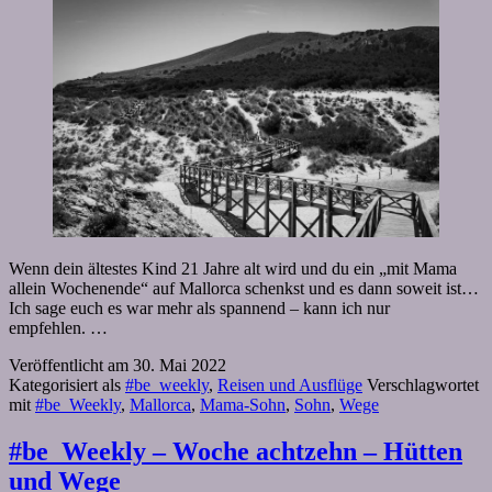
Wenn dein ältestes Kind 21 Jahre alt wird und du ein „mit Mama
allein Wochenende“ auf Mallorca schenkst und es dann soweit ist…
Ich sage euch es war mehr als spannend – kann ich nur
empfehlen. …
Veröffentlicht am
30. Mai 2022
Kategorisiert als
#be_weekly
,
Reisen und Ausflüge
Verschlagwortet
mit
#be_Weekly
,
Mallorca
,
Mama-Sohn
,
Sohn
,
Wege
#be_Weekly – Woche achtzehn – Hütten
und Wege