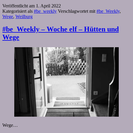
Veröffentlicht am
1. April 2022
Kategorisiert als
#be_weekly
Verschlagwortet mit
#be_Weekly
,
Wege
,
Weilburg
#be_Weekly – Woche elf – Hütten und
Wege
Wege…