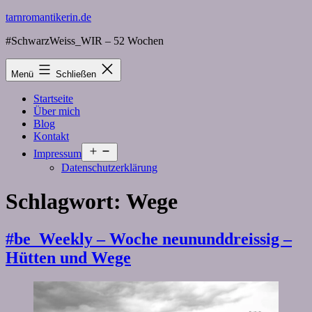
Zum
tarnromantikerin.de
Inhalt
#SchwarzWeiss_WIR – 52 Wochen
springen
Menü
Schließen
Startseite
Über mich
Blog
Kontakt
Menü
Impressum
öffnen
Datenschutzerklärung
Schlagwort:
Wege
#be_Weekly – Woche neununddreissig –
Hütten und Wege