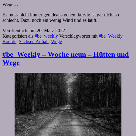
Wege…
Es muss nicht immer geradeaus gehen, kurvig ist gar nicht so
schlecht. Dazu noch ein wenig Wind und es läuft.
Veröffentlicht am
20. März 2022
Kategorisiert als
#be_weekly
Verschlagwortet mit
#be_Weekly
,
Boerde
,
Sachsen Anhalt
,
Wege
#be_Weekly – Woche neun – Hütten und
Wege