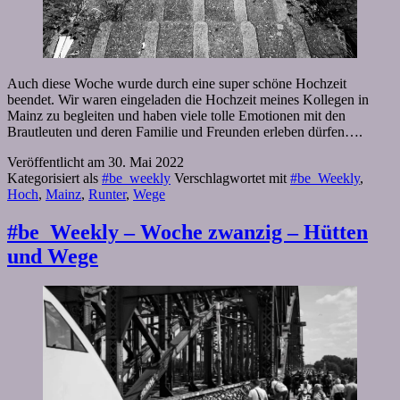
Auch diese Woche wurde durch eine super schöne Hochzeit
beendet. Wir waren eingeladen die Hochzeit meines Kollegen in
Mainz zu begleiten und haben viele tolle Emotionen mit den
Brautleuten und deren Familie und Freunden erleben dürfen….
Veröffentlicht am
30. Mai 2022
Kategorisiert als
#be_weekly
Verschlagwortet mit
#be_Weekly
,
Hoch
,
Mainz
,
Runter
,
Wege
#be_Weekly – Woche zwanzig – Hütten
und Wege