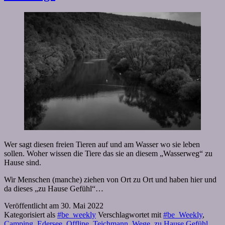
Wer sagt diesen freien Tieren auf und am Wasser wo sie leben
sollen. Woher wissen die Tiere das sie an diesem „Wasserweg“ zu
Hause sind.
Wir Menschen (manche) ziehen von Ort zu Ort und haben hier und
da dieses „zu Hause Gefühl“…
Veröffentlicht am
30. Mai 2022
Kategorisiert als
#be_weekly
Verschlagwortet mit
#be_Weekly
,
Camping
,
Edersee
,
Offline
,
Teichmann
,
Wege
,
zu Hause Gefühl