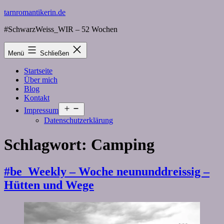
Zum
tarnromantikerin.de
Inhalt
#SchwarzWeiss_WIR – 52 Wochen
springen
Menü
Schließen
Startseite
Über mich
Blog
Kontakt
Menü
Impressum
öffnen
Datenschutzerklärung
Schlagwort:
Camping
#be_Weekly – Woche neununddreissig –
Hütten und Wege