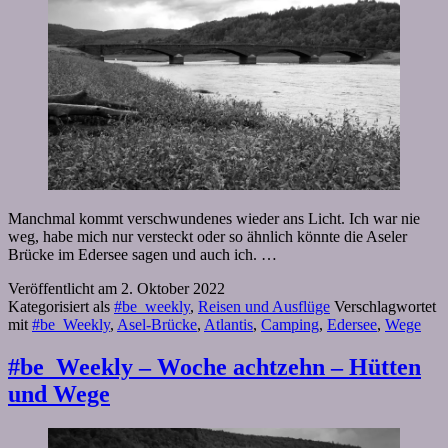
Manchmal kommt verschwundenes wieder ans Licht. Ich war nie
weg, habe mich nur versteckt oder so ähnlich könnte die Aseler
Brücke im Edersee sagen und auch ich. …
Veröffentlicht am
2. Oktober 2022
Kategorisiert als
#be_weekly
,
Reisen und Ausflüge
Verschlagwortet
mit
#be_Weekly
,
Asel-Brücke
,
Atlantis
,
Camping
,
Edersee
,
Wege
#be_Weekly – Woche achtzehn – Hütten
und Wege