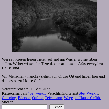
Wer sagt diesen freien Tieren auf und am Wasser wo sie leben
sollen. Woher wissen die Tiere das sie an diesem „Wasserweg“ zu
Hause sind.
Wir Menschen (manche) ziehen von Ort zu Ort und haben hier und
da dieses „zu Hause Gefühl“…
Veröffentlicht am
30. Mai 2022
Kategorisiert als
#be_weekly
Verschlagwortet mit
#be_Weekly
,
Camping
,
Edersee
,
Offline
,
Teichmann
,
Wege
,
zu Hause Gefühl
Suchen
Suchen