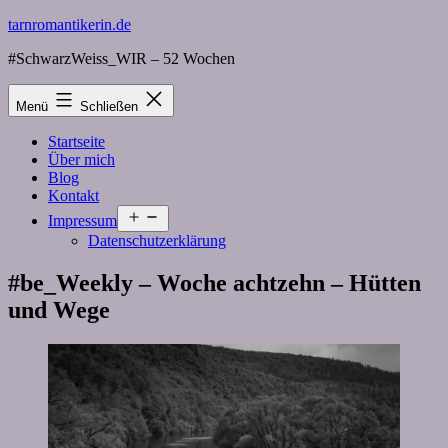
Zum
tarnromantikerin.de
Inhalt
#SchwarzWeiss_WIR – 52 Wochen
springen
Menü
Schließen
Startseite
Über mich
Blog
Kontakt
Menü
Impressum
öffnen
Datenschutzerklärung
#be_Weekly – Woche achtzehn – Hütten
und Wege