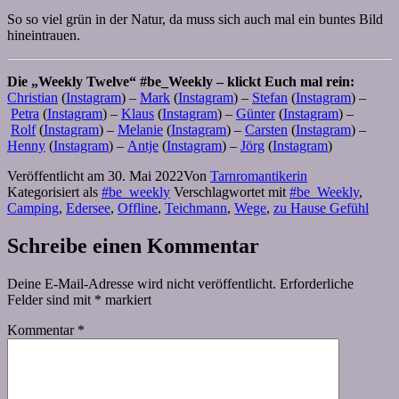
So so viel grün in der Natur, da muss sich auch mal ein buntes Bild
hineintrauen.
Die „Weekly Twelve“ #be_Weekly – klickt Euch mal rein:
Christian
(
Instagram
) –
Mark
(
Instagram
) –
Stefan
(
Instagram
) –
Petra
(
Instagram
) –
Klaus
(
Instagram
) –
Günter
(
Instagram
) –
Rolf
(
Instagram
) –
Melanie
(
Instagram
) –
Carsten
(
Instagram
) –
Henny
(
Instagram
) –
Antje
(
Instagram
) –
Jörg
(
Instagram
)
Veröffentlicht am
30. Mai 2022
Von
Tarnromantikerin
Kategorisiert als
#be_weekly
Verschlagwortet mit
#be_Weekly
,
Camping
,
Edersee
,
Offline
,
Teichmann
,
Wege
,
zu Hause Gefühl
Schreibe einen Kommentar
Deine E-Mail-Adresse wird nicht veröffentlicht.
Erforderliche
Felder sind mit
*
markiert
Kommentar
*