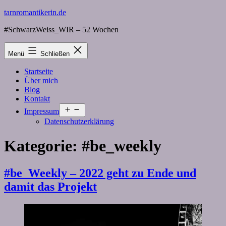
Zum
tarnromantikerin.de
Inhalt
#SchwarzWeiss_WIR – 52 Wochen
springen
Menü
Schließen
Startseite
Über mich
Blog
Kontakt
Menü
Impressum
öffnen
Datenschutzerklärung
Kategorie:
#be_weekly
#be_Weekly – 2022 geht zu Ende und
damit das Projekt