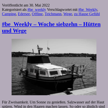
Veröffentlicht am
30. Mai 2022
Kategorisiert als
#be_weekly
Verschlagwortet mit
#be_Weekly
,
Camping
,
Edersee
,
Offline
,
Teichmann
,
Wege
,
zu Hause Gefühl
#be_Weekly – Woche siebzehn – Hütten
und Wege
Für Zweisamkeit. Um Sonne zu genießen. Salzwasser auf der Haut
spüren. Wind in den Haaren machen lassen. So oder so ähnlich sind