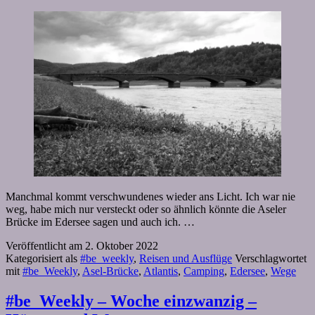
Manchmal kommt verschwundenes wieder ans Licht. Ich war nie
weg, habe mich nur versteckt oder so ähnlich könnte die Aseler
Brücke im Edersee sagen und auch ich. …
Veröffentlicht am
2. Oktober 2022
Kategorisiert als
#be_weekly
,
Reisen und Ausflüge
Verschlagwortet
mit
#be_Weekly
,
Asel-Brücke
,
Atlantis
,
Camping
,
Edersee
,
Wege
#be_Weekly – Woche einzwanzig –