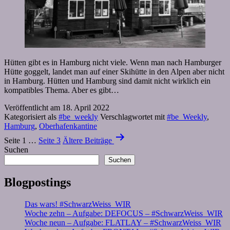
Hütten gibt es in Hamburg nicht viele. Wenn man nach Hamburger
Hütte goggelt, landet man auf einer Skihütte in den Alpen aber nicht
in Hamburg. Hütten und Hamburg sind damit nicht wirklich ein
kompatibles Thema. Aber es gibt…
Veröffentlicht am
18. April 2022
Kategorisiert als
#be_weekly
Verschlagwortet mit
#be_Weekly
,
Hamburg
,
Oberhafenkantine
Seitennummerierung
Seite 1
…
Seite 3
Ältere
Beiträge
der
Suchen
Suchen
Beiträge
Blogpostings
Das wars! #SchwarzWeiss_WIR
Woche zehn – Aufgabe: DEFOCUS – #SchwarzWeiss_WIR
Woche neun – Aufgabe: FLATLAY – #SchwarzWeiss_WIR