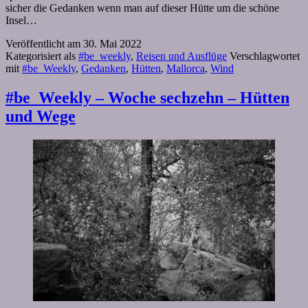
sicher die Gedanken wenn man auf dieser Hütte um die schöne
Insel…
Veröffentlicht am
30. Mai 2022
Kategorisiert als
#be_weekly
,
Reisen und Ausflüge
Verschlagwortet
mit
#be_Weekly
,
Gedanken
,
Hütten
,
Mallorca
,
Wind
#be_Weekly – Woche sechzehn – Hütten
und Wege