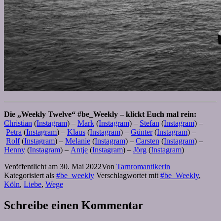
Die „Weekly Twelve“ #be_Weekly – klickt Euch mal rein:
Christian
(
Instagram
) –
Mark
(
Instagram
) –
Stefan
(
Instagram
) –
Petra
(
Instagram
) –
Klaus
(
Instagram
) –
Günter
(
Instagram
) –
Rolf
(
Instagram
) –
Melanie
(
Instagram
) –
Carsten
(
Instagram
) –
Henny
(
Instagram
) –
Antje
(
Instagram
) –
Jörg
(
Instagram
)
Veröffentlicht am
30. Mai 2022
Von
Tarnromantikerin
Kategorisiert als
#be_weekly
Verschlagwortet mit
#be_Weekly
,
Köln
,
Liebe
,
Wege
Schreibe einen Kommentar