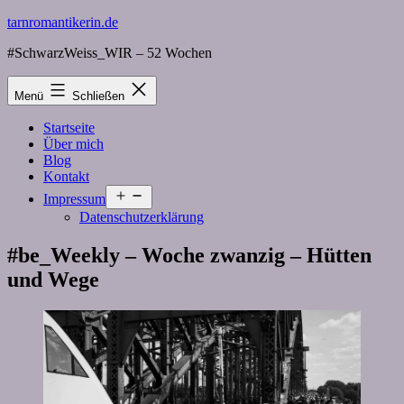
Zum
tarnromantikerin.de
Inhalt
#SchwarzWeiss_WIR – 52 Wochen
springen
Menü
Schließen
Startseite
Über mich
Blog
Kontakt
Menü
Impressum
öffnen
Datenschutzerklärung
#be_Weekly – Woche zwanzig – Hütten
und Wege