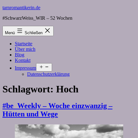
Zum
tarnromantikerin.de
Inhalt
#SchwarzWeiss_WIR – 52 Wochen
springen
Menü
Schließen
Startseite
Über mich
Blog
Kontakt
Menü
Impressum
öffnen
Datenschutzerklärung
Schlagwort:
Hoch
#be_Weekly – Woche einzwanzig –
Hütten und Wege