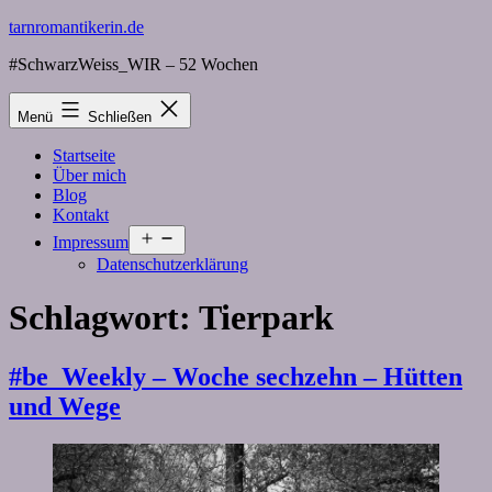
Zum
tarnromantikerin.de
Inhalt
#SchwarzWeiss_WIR – 52 Wochen
springen
Menü
Schließen
Startseite
Über mich
Blog
Kontakt
Menü
Impressum
öffnen
Datenschutzerklärung
Schlagwort:
Tierpark
#be_Weekly – Woche sechzehn – Hütten
und Wege