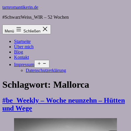
Zum
tarnromantikerin.de
Inhalt
#SchwarzWeiss_WIR – 52 Wochen
springen
Menü
Schließen
Startseite
Über mich
Blog
Kontakt
Menü
Impressum
öffnen
Datenschutzerklärung
Schlagwort:
Mallorca
#be_Weekly – Woche neunzehn – Hütten
und Wege