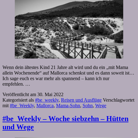
Wenn dein ältestes Kind 21 Jahre alt wird und du ein „mit Mama
allein Wochenende“ auf Mallorca schenkst und es dann soweit ist…
Ich sage euch es war mehr als spannend – kann ich nur
empfehlen. …
Veröffentlicht am
30. Mai 2022
Kategorisiert als
#be_weekly
,
Reisen und Ausflüge
Verschlagwortet
mit
#be_Weekly
,
Mallorca
,
Mama-Sohn
,
Sohn
,
Wege
#be_Weekly – Woche siebzehn – Hütten
und Wege