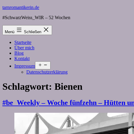
Zum
tarnromantikerin.de
Inhalt
#SchwarzWeiss_WIR – 52 Wochen
springen
Menü
Schließen
Startseite
Über mich
Blog
Kontakt
Menü
Impressum
öffnen
Datenschutzerklärung
Schlagwort:
Bienen
#be_Weekly – Woche fünfzehn – Hütten u