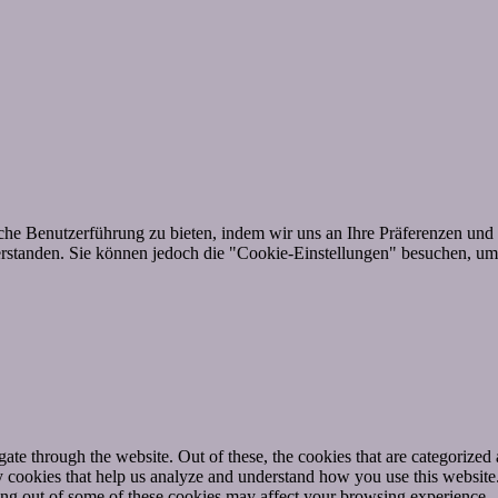
he Benutzerführung zu bieten, indem wir uns an Ihre Präferenzen und 
standen. Sie können jedoch die "Cookie-Einstellungen" besuchen, um e
e through the website. Out of these, the cookies that are categorized a
rty cookies that help us analyze and understand how you use this websit
ting out of some of these cookies may affect your browsing experience.