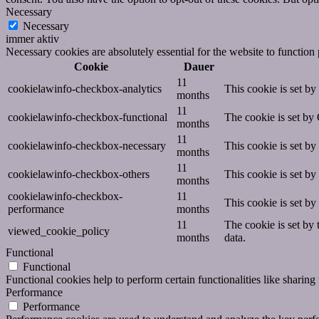
Necessary
Necessary
immer aktiv
Necessary cookies are absolutely essential for the website to function
Cookie
Dauer
11
cookielawinfo-checkbox-analytics
This cookie is set b
months
11
cookielawinfo-checkbox-functional
The cookie is set by
months
11
cookielawinfo-checkbox-necessary
This cookie is set b
months
11
cookielawinfo-checkbox-others
This cookie is set b
months
cookielawinfo-checkbox-
11
This cookie is set b
performance
months
11
The cookie is set by
viewed_cookie_policy
months
data.
Functional
Functional
Functional cookies help to perform certain functionalities like sharing 
Performance
Performance