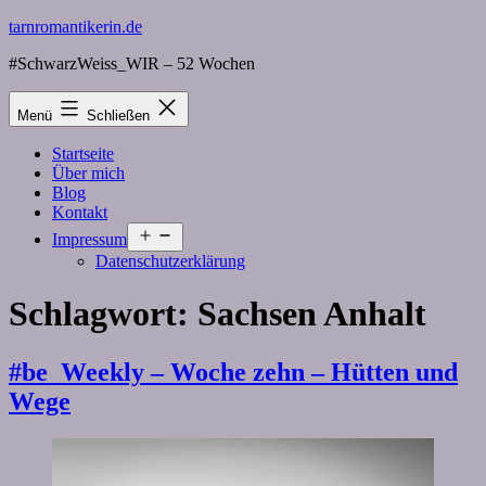
Zum
tarnromantikerin.de
Inhalt
#SchwarzWeiss_WIR – 52 Wochen
springen
Menü
Schließen
Startseite
Über mich
Blog
Kontakt
Menü
Impressum
öffnen
Datenschutzerklärung
Schlagwort:
Sachsen Anhalt
#be_Weekly – Woche zehn – Hütten und
Wege