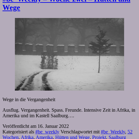
Wege
Wege in die Vergangenheit
Ausflug. Vergangenheit. Spass. Freunde. Intensive Zeit in Afrika, in
Amerika und im Kastell Saalburg….
Veröffentlicht am
16. Januar 2022
Kategorisiert als
#be_weekly
Verschlagwortet mit
#be_Weekly
,
52
Wochen
,
Afrika
,
Amerika
,
Hütten und Wege
,
Projekt
,
Saalburg