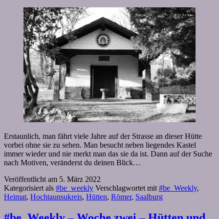
Erstaunlich, man fährt viele Jahre auf der Strasse an dieser Hütte
vorbei ohne sie zu sehen. Man besucht neben liegendes Kastel
immer wieder und nie merkt man das sie da ist. Dann auf der Suche
nach Motiven, veränderst du deinen Blick…
Veröffentlicht am
5. März 2022
Kategorisiert als
#be_weekly
Verschlagwortet mit
#be_Weekly
,
Heimat
,
Hochtaunsukreis
,
Hütten
,
Römer
,
Saalburg
#be_Weekly – Woche zwei – Hütten und