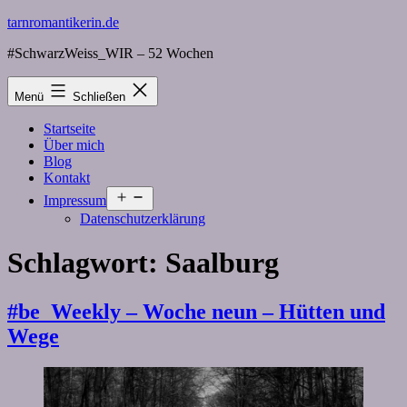
Zum
tarnromantikerin.de
Inhalt
#SchwarzWeiss_WIR – 52 Wochen
springen
Menü
Schließen
Startseite
Über mich
Blog
Kontakt
Menü
Impressum
öffnen
Datenschutzerklärung
Schlagwort:
Saalburg
#be_Weekly – Woche neun – Hütten und
Wege