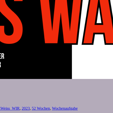
zWeiss_WIR
,
2023
,
52 Wochen
,
Wochenaufgabe