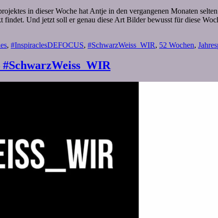
ojektes in dieser Woche hat Antje in den vergangenen Monaten selten
kt findet. Und jetzt soll er genau diese Art Bilder bewusst für dies
les
,
#InspiraclesDEFOCUS
,
#SchwarzWeiss_WIR
,
52 Wochen
,
Jahres
– #SchwarzWeiss_WIR