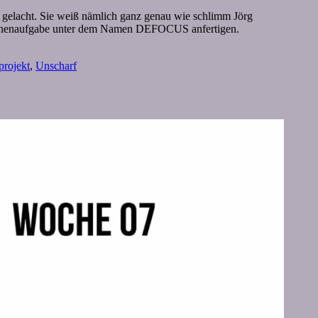
 gelacht. Sie weiß nämlich ganz genau wie schlimm Jörg
e Wochenaufgabe unter dem Namen DEFOCUS anfertigen.
projekt
,
Unscharf