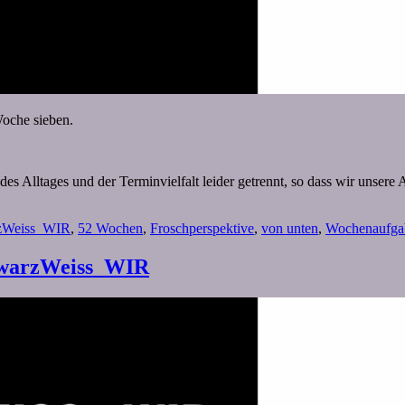
Woche sieben.
 Alltages und der Terminvielfalt leider getrennt, so dass wir unsere A
zWeiss_WIR
,
52 Wochen
,
Froschperspektive
,
von unten
,
Wochenaufga
hwarzWeiss_WIR