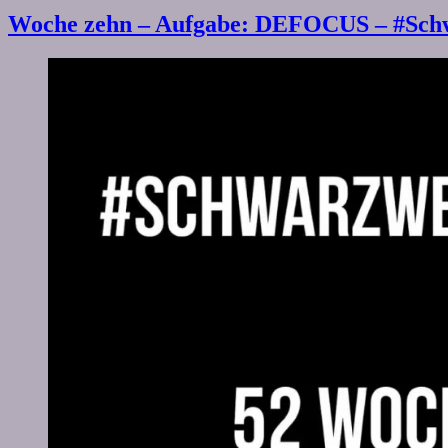
Woche zehn – Aufgabe: DEFOCUS – #Sc