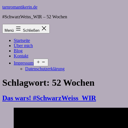
Zum
tarnromantikerin.de
Inhalt
#SchwarzWeiss_WIR – 52 Wochen
springen
Menü
Schließen
Startseite
Über mich
Blog
Kontakt
Menü
Impressum
öffnen
Datenschutzerklärung
Schlagwort:
52 Wochen
Das wars! #SchwarzWeiss_WIR