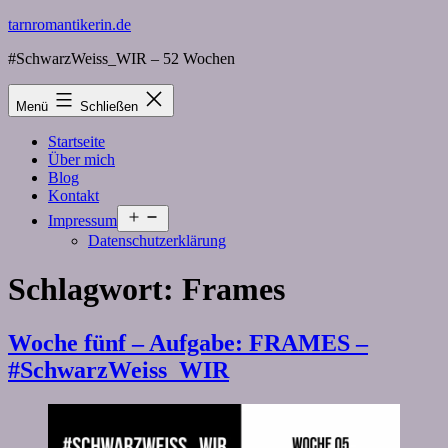
Zum
tarnromantikerin.de
Inhalt
#SchwarzWeiss_WIR – 52 Wochen
springen
Menü
Schließen
Startseite
Über mich
Blog
Kontakt
Menü
Impressum
öffnen
Datenschutzerklärung
Schlagwort:
Frames
Woche fünf – Aufgabe: FRAMES –
#SchwarzWeiss_WIR