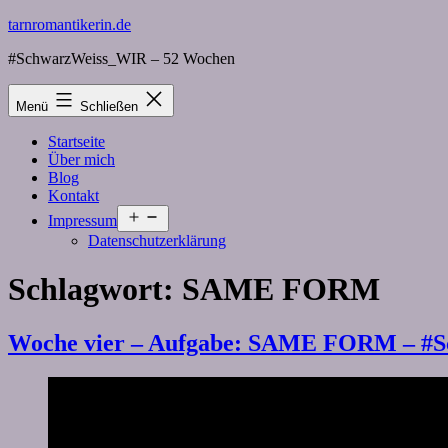
Zum
tarnromantikerin.de
Inhalt
#SchwarzWeiss_WIR – 52 Wochen
springen
Menü
Schließen
Startseite
Über mich
Blog
Kontakt
Menü
Impressum
öffnen
Datenschutzerklärung
Schlagwort:
SAME FORM
Woche vier – Aufgabe: SAME FORM – #