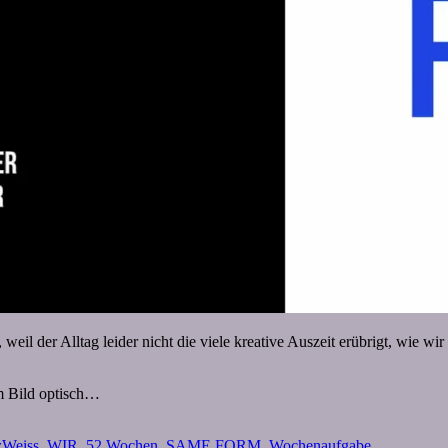
 der Alltag leider nicht die viele kreative Auszeit erübrigt, wie wir 
m Bild optisch…
zWeiss_WIR
,
52 Wochen
,
SAME FORM
,
Wochenaufgabe