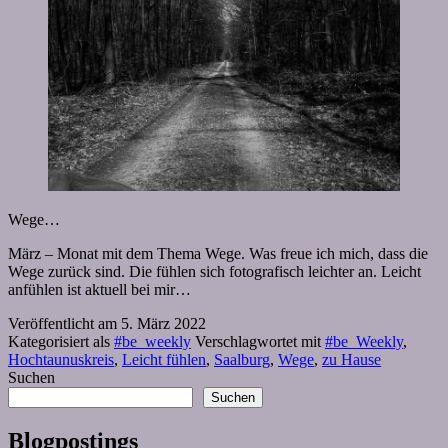
Wege…
März – Monat mit dem Thema Wege. Was freue ich mich, dass die
Wege zurück sind. Die fühlen sich fotografisch leichter an. Leicht
anfühlen ist aktuell bei mir…
Veröffentlicht am
5. März 2022
Kategorisiert als
#be_weekly
Verschlagwortet mit
#be_Weekly
,
Hochtaunuskreis
,
Leicht fühlen
,
Saalburg
,
Wege
,
zu Hause
Suchen
Suchen
Blogpostings