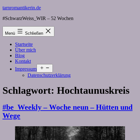
Zum
tarnromantikerin.de
Inhalt
#SchwarzWeiss_WIR – 52 Wochen
springen
Menü
Schließen
Startseite
Über mich
Blog
Kontakt
Menü
Impressum
öffnen
Datenschutzerklärung
Schlagwort:
Hochtaunuskreis
#be_Weekly – Woche neun – Hütten und
Wege