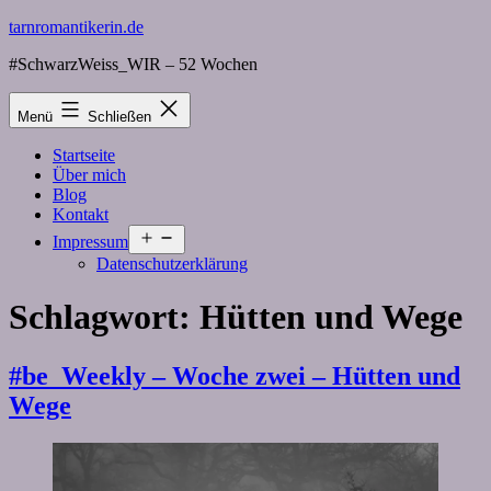
Zum
tarnromantikerin.de
Inhalt
#SchwarzWeiss_WIR – 52 Wochen
springen
Menü
Schließen
Startseite
Über mich
Blog
Kontakt
Menü
Impressum
öffnen
Datenschutzerklärung
Schlagwort:
Hütten und Wege
#be_Weekly – Woche zwei – Hütten und
Wege