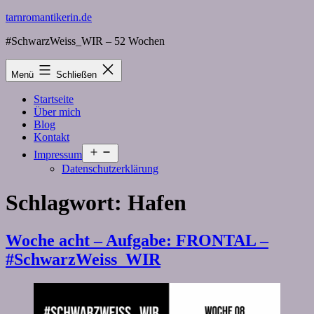
Zum
tarnromantikerin.de
Inhalt
#SchwarzWeiss_WIR – 52 Wochen
springen
Menü
Schließen
Startseite
Über mich
Blog
Kontakt
Menü
Impressum
öffnen
Datenschutzerklärung
Schlagwort:
Hafen
Woche acht – Aufgabe: FRONTAL –
#SchwarzWeiss_WIR