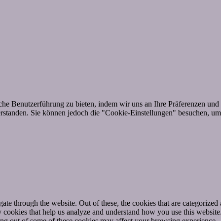
he Benutzerführung zu bieten, indem wir uns an Ihre Präferenzen und 
standen. Sie können jedoch die "Cookie-Einstellungen" besuchen, um e
e through the website. Out of these, the cookies that are categorized a
rty cookies that help us analyze and understand how you use this websit
ting out of some of these cookies may affect your browsing experience.