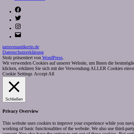
Facebook
Twitter
Instagram
E-
Mail
tarnromantikerin.de
Datenschutzerklärung
Stolz präsentiert von
WordPress
.
Wir verwenden Cookies auf unserer Website, um Ihnen die bestmöglic
klicken, erklären Sie sich mit der Verwendung ALLER Cookies einver
Cookie Settings
Accept All
Schließen
Privacy Overview
This website uses cookies to improve your experience while you navigat
working of basic functionalities of the website. We also use third-pa
consent. You also have the option to opt-out of these cookies. But op