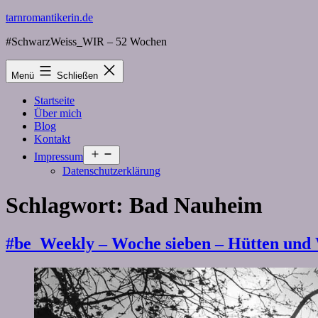
Zum
tarnromantikerin.de
Inhalt
#SchwarzWeiss_WIR – 52 Wochen
springen
Menü
Schließen
Startseite
Über mich
Blog
Kontakt
Menü
Impressum
öffnen
Datenschutzerklärung
Schlagwort:
Bad Nauheim
#be_Weekly – Woche sieben – Hütten und