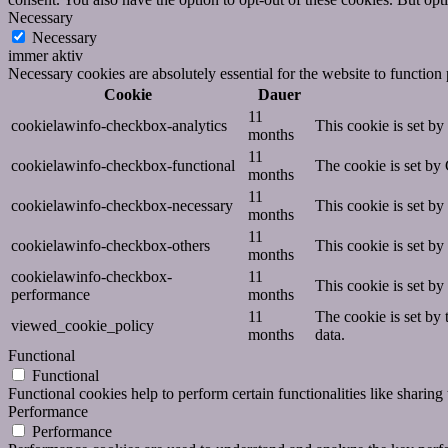
Necessary
Necessary
immer aktiv
Necessary cookies are absolutely essential for the website to function
Cookie
Dauer
11
cookielawinfo-checkbox-analytics
This cookie is set b
months
11
cookielawinfo-checkbox-functional
The cookie is set by
months
11
cookielawinfo-checkbox-necessary
This cookie is set b
months
11
cookielawinfo-checkbox-others
This cookie is set b
months
cookielawinfo-checkbox-
11
This cookie is set b
performance
months
11
The cookie is set by
viewed_cookie_policy
months
data.
Functional
Functional
Functional cookies help to perform certain functionalities like sharing 
Performance
Performance