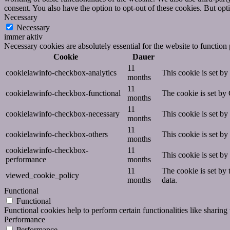
consent. You also have the option to opt-out of these cookies. But op
Necessary
Necessary
immer aktiv
Necessary cookies are absolutely essential for the website to function
Cookie
Dauer
11
cookielawinfo-checkbox-analytics
This cookie is set b
months
11
cookielawinfo-checkbox-functional
The cookie is set by
months
11
cookielawinfo-checkbox-necessary
This cookie is set b
months
11
cookielawinfo-checkbox-others
This cookie is set b
months
cookielawinfo-checkbox-
11
This cookie is set b
performance
months
11
The cookie is set by
viewed_cookie_policy
months
data.
Functional
Functional
Functional cookies help to perform certain functionalities like sharing 
Performance
Performance