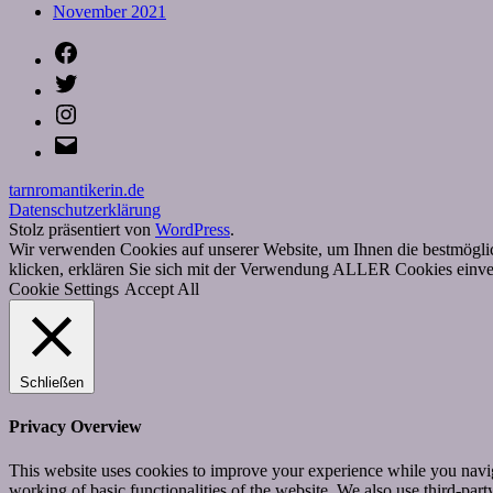
November 2021
Facebook
Twitter
Instagram
E-
Mail
tarnromantikerin.de
Datenschutzerklärung
Stolz präsentiert von
WordPress
.
Wir verwenden Cookies auf unserer Website, um Ihnen die bestmöglic
klicken, erklären Sie sich mit der Verwendung ALLER Cookies einver
Cookie Settings
Accept All
Schließen
Privacy Overview
This website uses cookies to improve your experience while you navigat
working of basic functionalities of the website. We also use third-pa