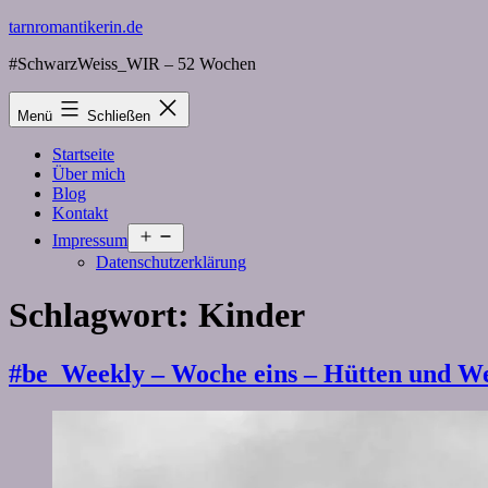
Zum
tarnromantikerin.de
Inhalt
#SchwarzWeiss_WIR – 52 Wochen
springen
Menü
Schließen
Startseite
Über mich
Blog
Kontakt
Menü
Impressum
öffnen
Datenschutzerklärung
Schlagwort:
Kinder
#be_Weekly – Woche eins – Hütten und W