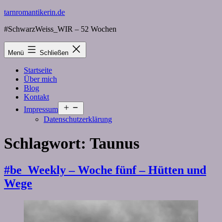
Zum
tarnromantikerin.de
Inhalt
#SchwarzWeiss_WIR – 52 Wochen
springen
Menü
Schließen
Startseite
Über mich
Blog
Kontakt
Menü
Impressum
öffnen
Datenschutzerklärung
Schlagwort:
Taunus
#be_Weekly – Woche fünf – Hütten und
Wege